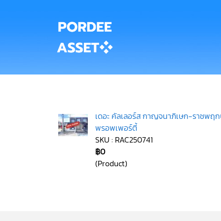
เดอะ คัลเลอร์ส กาญจนาภิเษก-ราชพฤกษ
พรอพเพอร์ตี้
SKU : RAC250741
฿0
(Product)