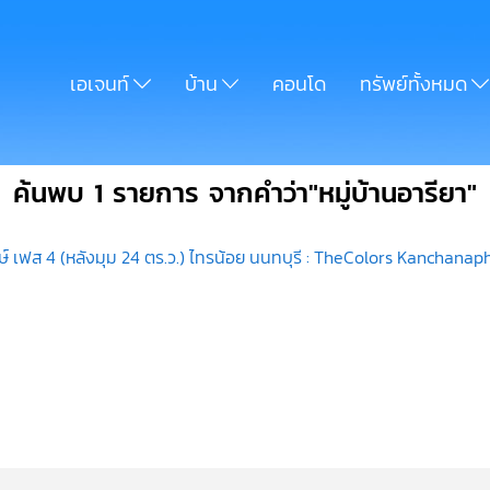
เอเจนท์
บ้าน
คอนโด
ทรัพย์ทั้งหมด
ค้นพบ 1 รายการ จากคำว่า"หมู่บ้านอารียา"
์ เฟส 4 (หลังมุม 24 ตร.ว.) ไทรน้อย นนทบุรี : TheColors Kanchan