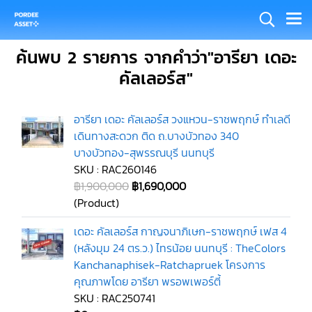
ค้นพบ 2 รายการ จากคำว่า"อารียา เดอะ
คัลเลอร์ส"
อารียา เดอะ คัลเลอร์ส วงแหวน-ราชพฤกษ์ ทำเลดี
เดินทางสะดวก ติด ถ.บางบัวทอง 340
บางบัวทอง-สุพรรณบุรี นนทบุรี
SKU : RAC260146
฿1,900,000
฿1,690,000
(Product)
เดอะ คัลเลอร์ส กาญจนาภิเษก-ราชพฤกษ์ เฟส 4
(หลังมุม 24 ตร.ว.) ไทรน้อย นนทบุรี : TheColors
Kanchanaphisek-Ratchapruek โครงการ
คุณภาพโดย อารียา พรอพเพอร์ตี้
SKU : RAC250741