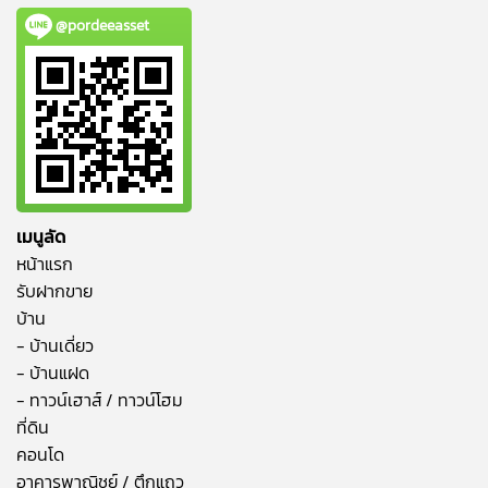
@pordeeasset
เมนูลัด
หน้าแรก
รับฝากขาย
บ้าน
- บ้านเดี่ยว
- บ้านแฝด
- ทาวน์เฮาส์ / ทาวน์โฮม
ที่ดิน
คอนโด
อาคารพาณิชย์ / ตึกแถว