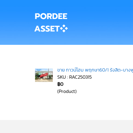
ขาย ทาวน์โฮม พฤกษา60/1 รังสิต-บางพูน
SKU : RAC250315
฿0
(Product)