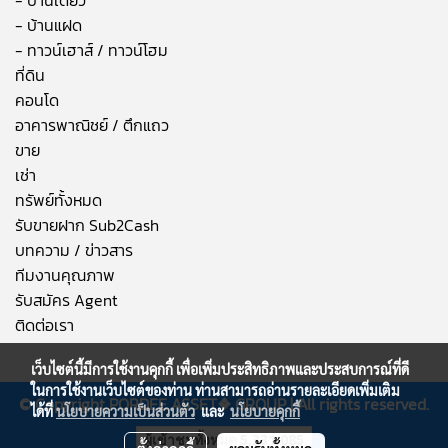
- บ้านแฝด
- ทาวน์เฮาส์ / ทาวน์โฮม
ที่ดิน
คอนโด
อาคารพาณิชย์ / ตึกแถว
ขาย
เช่า
ทรัพย์ทั้งหมด
รับขายฝาก Sub2Cash
บทความ / ข่าวสาร
ทีมงานคุณภาพ
รับสมัคร Agent
ติดต่อเรา
เว็บไซต์นี้มีการใช้งานคุกกี้ เพื่อเพิ่มประสิทธิภาพและประสบการณ์ที่ดี
ในการใช้งานเว็บไซต์ของท่าน ท่านสามารถอ่านรายละเอียดเพิ่มเติม
© Copyright
PORDEE ASSET❖
GROUP | All rights reserved.
ได้ที่
นโยบายความเป็นส่วนตัว
และ
นโยบายคุกกี้
ผู้เข้าชมวันนี้
1,370