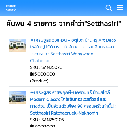
ค้นพบ 4 รายการ จากคำว่า"Setthasiri"
✴️เศรษฐสิริ วงแหวน - จตุโชติ บ้านหรู Art Deco
ไซส์ใหญ่ 100 ตร.ว. ใกล้ทางด่วน รามอินทรา-อา
จนณรงค์ : Setthasiri Wongwaen -
Chatuchot
SKU : SAN250201
฿15,000,000
(Product)
✴️เศรษฐสิริ ราชพฤกษ์-นครอินทร์ บ้านสไตล์
Modern Classic ใกล้เซ็นทรัลเวสต์วิลล์ และ
ทางด่วน เป็นส่วนตัวเพียง 98 ครอบครัวเท่านั้น! :
Setthasiri Ratchapruek-Nakhonin
SKU : SAN250106
฿12,000,000