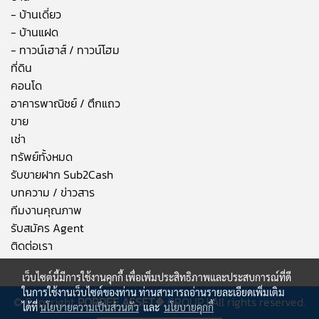
- บ้านเดี่ยว
- บ้านแฝด
- ทาวน์เฮาส์ / ทาวน์โฮม
ที่ดิน
คอนโด
อาคารพาณิชย์ / ตึกแถว
ขาย
เช่า
ทรัพย์ทั้งหมด
รับขายฝาก Sub2Cash
บทความ / ข่าวสาร
ทีมงานคุณภาพ
รับสมัคร Agent
ติดต่อเรา
เว็บไซต์นี้มีการใช้งานคุกกี้ เพื่อเพิ่มประสิทธิภาพและประสบการณ์ที่ดี
ในการใช้งานเว็บไซต์ของท่าน ท่านสามารถอ่านรายละเอียดเพิ่มเติม
© Copyright
PORDEE ASSET❖
GROUP | All rights reserved.
ได้ที่
นโยบายความเป็นส่วนตัว
และ
นโยบายคุกกี้