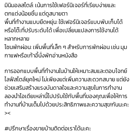
มินิมอลสไตล์: เน้นการใช้เฟอร์นิเจอร์ที่เรียบง่ายและ
ตกแต่งน้อยชิ้น แต่ดูสบายตา
พื้นที่ทำงานแบบยืดหยุ่น: ใช้เฟอร์นิเจอร์แบบพับเก็บได้
หรือโต๊ะที่ปรับระดับได้ เพื่อเปลี่ยนแปลงการใช้งานได้
หลากหลาย
โซนพักผ่อน: เพิ่มพื้นที่เล็ก ๆ สำหรับการพักผ่อน เช่น มุม
กาแฟหรือเก้าอี้นั่งพักอ่านหนังสือ
การออกแบบพื้นที่ทำงานในบ้านให้เหมาะสมและตอบโจทย์
ไลฟ์สไตล์ยุคใหม่ ไม่เพียงแต่เพิ่มความสะดวกสบาย แต่ยัง
ช่วยเสริมสร้างแรงบันดาลใจและความสุขในการทำงาน
ลองนำไอเดียเหล่านี้ไปปรับใช้กับพื้นที่ของคุณเพื่อให้การ
ทำงานที่บ้านเต็มไปด้วยประสิทธิภาพและความสุข!กันนะคะ
><
#ปรึกษาเรื่องขายบ้านติดต่อเราได้นะคะ