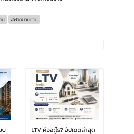
้าน
#ฝากขายบ้าน
แบบ
LTV คืออะไร? อัปเดตล่าสุด