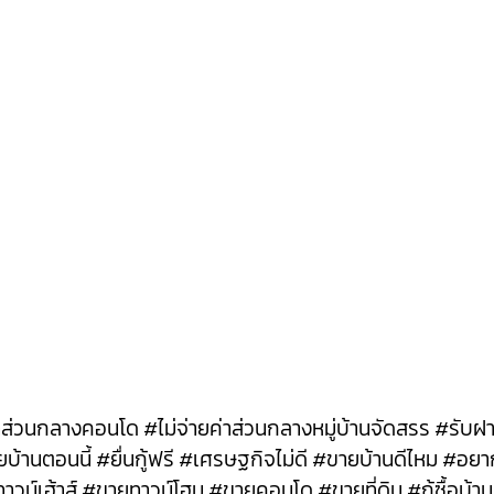
ค่าส่วนกลางคอนโด #ไม่จ่ายค่าส่วนกลางหมู่บ้านจัดสรร #รั
านตอนนี้ #ยื่นกู้ฟรี #เศรษฐกิจไม่ดี #ขายบ้านดีไหม #อย
น์เฮ้าส์ #ขายทาวน์โฮม #ขายคอนโด #ขายที่ดิน #กู้ซื้อบ้าน 