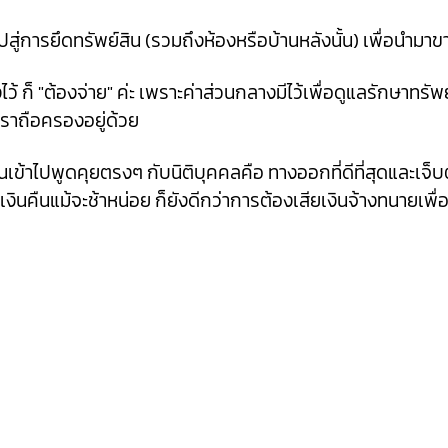
ไปสู่การยึดทรัพย์สิน (รวมถึงห้องหรือบ้านหลังนั้น) เพื่อนำ
งไว้ ก็ "ต้องจ่าย" ค่ะ เพราะค่าส่วนกลางมีไว้เพื่อดูแลรักษาทรั
ราถือครองอยู่ด้วย
าไปพูดคุยตรงๆ กับนิติบุคคลคือ ทางออกที่ดีที่สุดและเจ็บตั
ินคืนแม้จะช้าหน่อย ก็ยังดีกว่าการต้องเสียเงินจ้างทนายเพื่