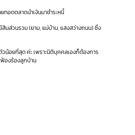
มาขายทอดตลาดนำเงินมาชำระหนี้
พย์สินส่วนรวม (ยาม, แม่บ้าน, แสงสว่างถนน) ซึ่ง
วน้อยที่สุด ค่ะ เพราะนิติบุคคลเองก็ต้องการ
อฟ้องร้องลูกบ้าน