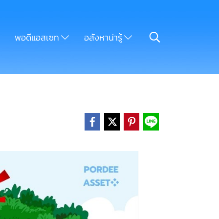
พอดีแอสเซท
อสังหาน่ารู้