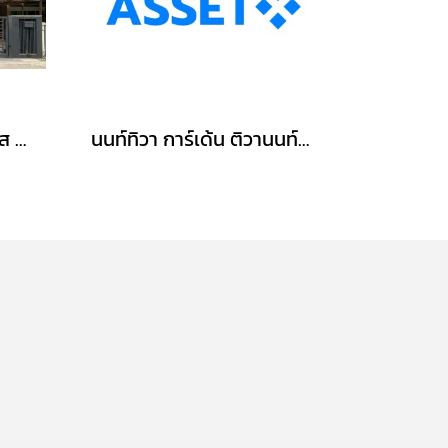
ทาวน์โฮม 3 ชั้น ทาวน์พลัส เกษตร-นวมินทร์ หลังริม (ขนาด 28 ตร.ว.) ถ.คลองลำเจียก แขวงนวลจันทร์ เขตบึงกุ่ม กรุงเทพมหานคร : Towmplus Keset-Nawamin
นนท์ทิวา การ์เด้น ติวานนท์-ปากเกร็ด37 ตรงข้าม รร.พระหฤทัยนนทบุรี ใกล้แยกสวนสมเด็จฯ ศรีสมาน : Nontiwa Garden