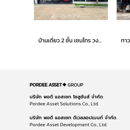
บ้านเดี่ยว 2 ชั้น เซนโทร วงแหวน-จตุโชติ (ขนาด 59 ตร.ว.) เดินทางง่าย ใกล้ทางด่วนนิดเดียว สามวาตะวันตก คลองสามวา กทม. : Centro Wongwaen-Chatuchot
PORDEE ASSET❖
GROUP
บริษัท พอดี แอสเซท โซลูชันส์ จำกัด
Pordee Asset Solutions Co., Ltd.
บริษัท พอดี แอสเซท ดีเวลลอปเมนท์ จำกัด
Pordee Asset Development Co., Ltd.