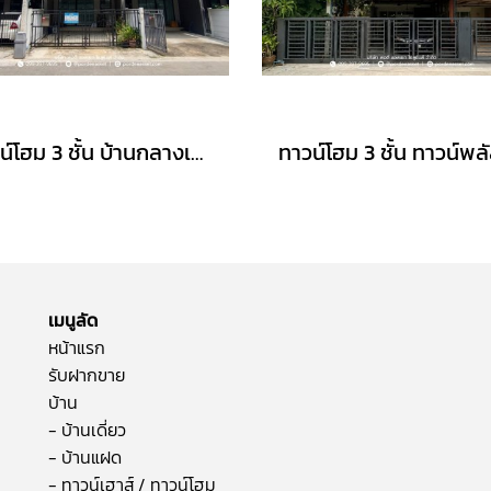
ทาวน์โฮม 3 ชั้น บ้านกลางเมือง งามวงศ์วาน (ขนาด 18 ตร.ว.) งามวงศ์วาน 47 แยก 6 (ซ.ชินเขต 2/6) ใกล้การไฟฟ้าส่วนภูมิภาค(สำนักงานใหญ่) หลักสี่ กทม. : Baan Klang Muang Ngamwongwan
เมนูลัด
หน้าแรก
รับฝากขาย
บ้าน
- บ้านเดี่ยว
- บ้านแฝด
- ทาวน์เฮาส์ / ทาวน์โฮม