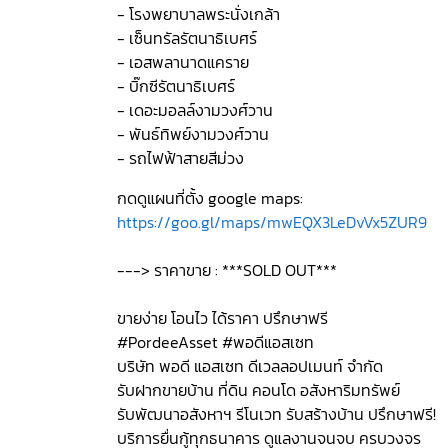
- โรงพยาบาลพระนั่งเกล้า
- เซ็นทรัลรัตนาธิเบศร์
- เอสพลานาดแคราย
- บิ๊กซีรัตนาธิเบศร์
- เดอะมอลล์งามวงศ์วาน
- พันธ์ทิพย์งามวงศ์วาน
- รถไฟฟ้าสายสีม่วง
กดดูแผนที่ตั้ง google maps:
https://goo.gl/maps/mwEQX3LeDvVx5ZUR9
---> ราคาขาย : ***SOLD OUT***
ขายง่าย โอนไว ได้ราคา ปรึกษาฟรี
#PordeeAsset #พอดีแอสเซท
บริษัท พอดี แอสเซท ดีเวลลอปเมนท์ จำกัด
รับฝากขายบ้าน ที่ดิน คอนโด อสังหาริมทรัพย์
รับพัฒนาอสังหาฯ รีโนเวท รับสร้างบ้าน ปรึกษาฟรี!
บริการยื่นกู้ทุกธนาคาร ดูแลงานจนจบ ครบวงจร