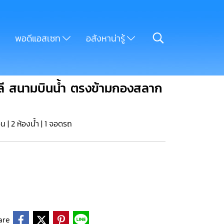
พอดีแอสเซท
อสังหาน่ารู้
ัญชลี สนามบินน้ำ ตรงข้ามกองสลาก
อน | 2 ห้องน้ำ | 1 จอดรถ
are