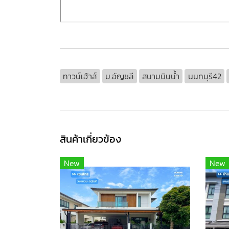
ทาวน์เฮ้าส์
ม.อัญชลี
สนามบินน้ำ
นนทบุรี42
สินค้าเกี่ยวข้อง
New
New