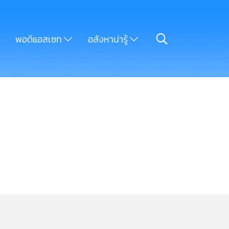
พอดีแอสเซท
อสังหาน่ารู้