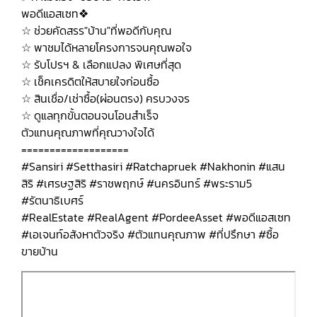
พอดีแอสเซท❖
☆ ช่วยคัดสรร"บ้าน"ที่พอดีกับคุณ
☆ พาชมได้หลายโครงการจนคุณพอใจ
☆ รับโปรฯ & เลือกแปลง พิเศษที่สุด
☆ เช็คเครดิตให้สบายใจก่อนซื้อ
☆ สินเชื่อ/เช่าซื้อ(ผ่อนตรง) ครบวงจร
☆ ดูแลทุกขั้นตอนจนโอนสำเร็จ
ตัวแทนคุณภาพที่คุณวางใจได้
===================
#Sansiri #Setthasiri #Ratchapruek #Nakhonin #แสน
สิริ #เศรษฐสิริ #ราชพฤกษ์ #นครอินทร์ #พระราม5
#รัตนาธิเบศร์
#RealEstate #RealAgent #PordeeAsset #พอดีแอสเซท
#เอเจนท์อสังหาตัวจริง #ตัวแทนคุณภาพ #ที่ปรึกษา #ซื้อ
ขายบ้าน