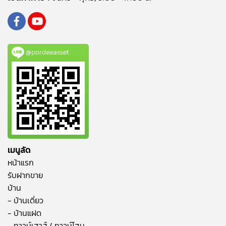
@pordeeasset
เมนูลัด
หน้าแรก
รับฝากขาย
บ้าน
- บ้านเดี่ยว
- บ้านแฝด
- ทาวน์เฮาส์ / ทาวน์โฮม