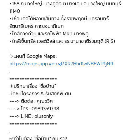
• 168 ถ.บางใหญ่-บางคูลัด ต.บางเลน อ.บางใหญ่ นนทบุรี
11140
• เชื่อมต่อได้หลายเส้นทาง ทั้งราชพฤกษ์ นครอินทร์
รัตนาธิเบศร์​ กาญจนาภิเษก
• ใกล้ทางด่วน และรถไฟฟ้า MRT บางพลู
• ใกล้เซ็นทรัล เวสต์วิลล์ และ รร.นานาชาติร่วมฤดี (RIS)
.
✨แผนที่ Google Maps :
https://maps.app.goo.gl/XR7Hhd1wNBFWJ9jN9
.
===================
✴️ปรึกษาเรื่อง "ซื้อบ้าน"
นัดชมโครงการ & รับสิทธิพิเศษ
---> ติดต่อ : คุณชวิศ
---> โทร : 0989359798
---> LINE : plusonly
===================
.
✅ทำไมต้อง "ซื้อบ้าน" กับเรา?