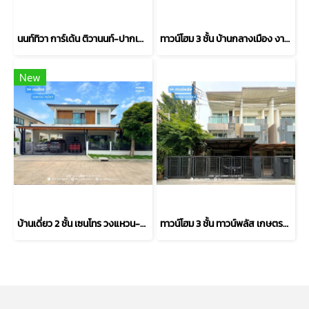
นนท์ทิวา การ์เด้น ติวานนท์-ปากเกร็ด37 ตรงข้าม รร.พระหฤทัยนนทบุรี ใกล้แยกสวนสมเด็จฯ ศรีสมาน : Nontiwa Garden
ทาวน์โฮม 3 ชั้น บ้านกลางเมือง งามวงศ์วาน (ขนาด 18 ตร.ว.) งามวงศ์วาน 47 แยก 6 (ซ.ชินเขต 2/6) ใกล้การไฟฟ้าส่วนภูมิภาค(สำนักงานใหญ่) หลักสี่ กทม. : Baan Klang Muang Ngamwongwan
New
บ้านเดี่ยว 2 ชั้น เซนโทร วงแหวน-จตุโชติ (ขนาด 59 ตร.ว.) เดินทางง่าย ใกล้ทางด่วนนิดเดียว สามวาตะวันตก คลองสามวา กทม. : Centro Wongwaen-Chatuchot
ทาวน์โฮม 3 ชั้น ทาวน์พลัส เกษตร-นวมินทร์ หลังริม (ขนาด 28 ตร.ว.) ถ.คลองลำเจียก แขวงนวลจันทร์ เขตบึงกุ่ม กรุงเทพมหานคร : Towmplus Keset-Nawamin